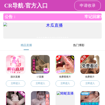
小黄书
小黄书
小黄书总览
师资队伍
党建工作
教学
小黄书
>
师