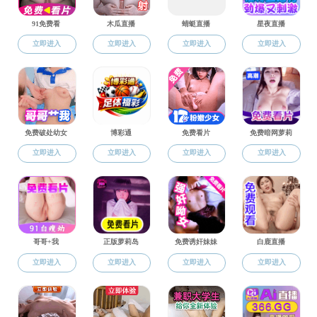
正高级职称
栏目总浏览量：
次
> 正高级职称
> 副高级职称
> 其他优秀教师
> 人才招聘
何