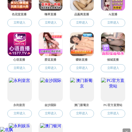
迈克
崔
地址：浙江省嘉兴市广穹路899号 邮编:314001 