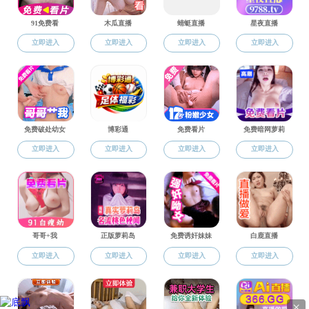
实验教学
栏目总浏览量：
次
> 实验教学
> 仪器设备
《病理生理学
> 规章制度
> 中心概况
> 实验室
上一篇：《病
下一篇：《法
> 资料下载
地址：浙江省嘉兴市广穹路899号 邮编:314001 