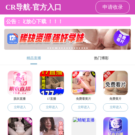
小黄书
小黄书
小黄书总览
师资队伍
党建工作
教学
小黄书
>
实