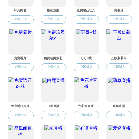
党建动态
栏目总浏览量：
次
> 党建动态
> 党务公开
为深入学
> 党员之家
1月7日，学院
部书记参加。
学院
7个
方面对支部工
问题进行剖析，
学院党委
经验的分享和
聚力，充分发
针对
20
要结合专业特